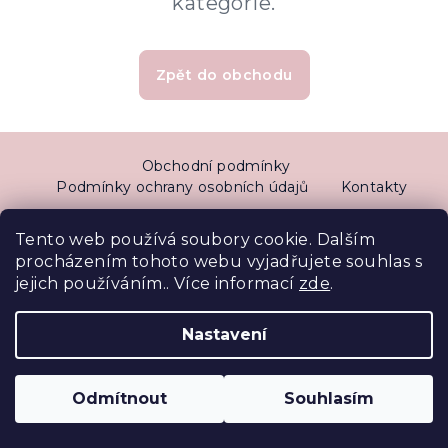
kategorie.
Zpět do obchodu
Z
Obchodní podmínky
Á
Podmínky ochrany osobních údajů
Kontakty
P
A
Tento web používá soubory cookie. Dalším
Copyright 2026
DiVine Clinic s.r.o.
. Všechna práva
T
procházením tohoto webu vyjadřujete souhlas s
vyhrazena.
Í
jejich používáním.. Více informací
zde
.
Vytvořil Shoptet
Nastavení
Odmítnout
Souhlasím